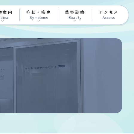
療案内
症状・疾患
美容診療
アクセス
dical
Symptoms
Beauty
Access