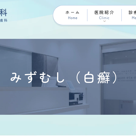
ホーム
医院紹介
診
Home
Clinic
Me
みずむし（白癬）